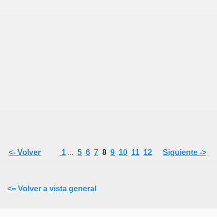
<- Volver
1
...
5
6
7
8
9
10
11
12
Siguiente ->
<= Volver a vista general