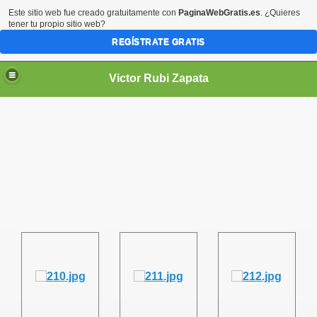
Este sitio web fue creado gratuitamente con
PaginaWebGratis.es
. ¿Quieres
tener tu propio sitio web?
REGÍSTRATE GRATIS
Victor Rubi Zapata
PATA
E RADIO JUTICALPA
4 7 SIN PARAR
DE VÍCTOR RUBÍ ZAPATA
R RUBÍ ZAPATA