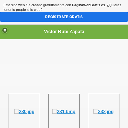
Este sitio web fue creado gratuitamente con
PaginaWebGratis.es
. ¿Quieres
tener tu propio sitio web?
REGÍSTRATE GRATIS
Victor Rubi Zapata
PATA
E RADIO JUTICALPA
4 7 SIN PARAR
DE VÍCTOR RUBÍ ZAPATA
R RUBÍ ZAPATA