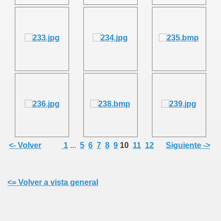
OR RUBÍ ZAPATA, SU FAMILIA, AMISTADES Y JUTICALP
<- Volver
1
...
5
6
7
8
9
10
11
12
Siguiente ->
<= Volver a vista general