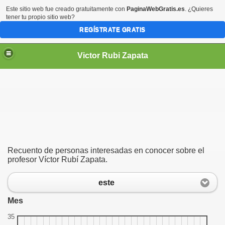
Este sitio web fue creado gratuitamente con
PaginaWebGratis.es
. ¿Quieres
tener tu propio sitio web?
REGÍSTRATE GRATIS
Victor Rubi Zapata
PATA
E RADIO JUTICALPA
4 7 SIN PARAR
Recuento de personas interesadas en conocer sobre el
profesor Víctor Rubí Zapata.
este
Mes
DE VÍCTOR RUBÍ ZAPATA
35
R RUBÍ ZAPATA