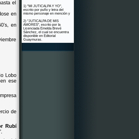
asta el
1) "MI JUTICALPA Y YO",
escrito por puño y letra del
dose en
mismo personaje en mención y
2) "JUTICALPA DE MIS
0's, en
AMORES", escrito por la
Licenciada Emelda Brevé
Sánchez, el cual se encuentra
disponible en Editorial
oviembre
Guaymuras.
rio Lobo
 en ese
Empresa
ercio de
or Rubí
.