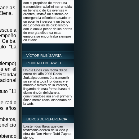
con el propósito de tener una
transmisión radial ininterrumpida
anelas,
en beneficio de los oyentes y
Elena.
clientes, instaló un sistema de
emergencia eléctrico basado en
un potente inversor y un banco
de 12 baterías de ciclo lento y
con lo cual a pesar de los cortes
escuela
de energía eléctrica esta
sempeño
emisora se encontraba siempre
en el aire.
a Ceiba.
uto "La
VÍCTOR RUBÍ ZAPATA
tiempo)
PIONERO EN LA WEB
es en el
Un día lunes con fecha 30 de
 Standar
enero del año 2006 Radio
Juticalpa comenzó a transmitir
acional
su señal a toda Honduras y el
mundo a traves de la internet,
llegando de esta forma hasta el
tuto "11
último rincón del planeta,
convirtiéndose así en el primer y
único medio radial olanchano en
e radio
la web.
os años
mberos,
LIBROS DE REFERENCIA
neficio
Existen dos libros que dan
testimonio acerca de la vida y
obra de Don Víctor Rubí Zapata
biendo
siendo: