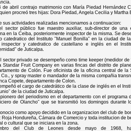
ancia.
 de abril contrajo matrimonio con María Piedad Hernández C
quien procreó tres hijas: Dora Piedad, Angela Cecilia y Martha 
e sus actividades realizadas mencionamos a continuacion:
l sector público fue maestro auxiliar, sub-director de una 
na en la Ceiba, posteriormente inspector de la misma. Se de
 catedratico del Instituto "Manuel Bonilla" en la ciudad de l
inspector y catedratico de castellano e inglés en el Instit
ernidad" de Juticalpa.
l sector privado se desempeño como time keeper (medidor de 
a Standar Fruit Company en varias fincas del distrito de plan
rtamento de Colón. Fue oficinista de la oficina central de la
t Co., y spray master o mandador de la misma compañia transn
inca Copete, departamento de Colon.
mpeñó el cargo de catedrático de la clase de inglés en el Insti
unio" de la ciudad de Juticalpa.
pionero del periodismo en el departamento con el programa d
iciero de Olancho" que se transmitió los domingos durante l
.
onocio como apoyo decidido en la organizacion del club de bo
 Roja Hondureña, Cámara de Comercio y toda institucion de be
al o cultural que se iniciara en la zona.
mbro del Club de Leones desde mayo de 1968, ha