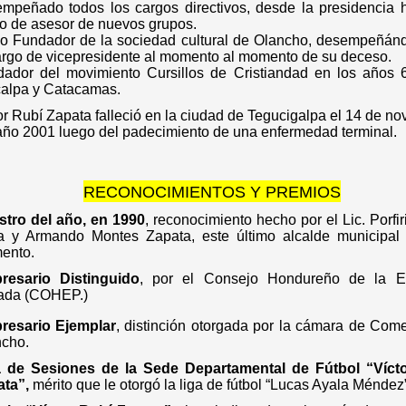
mpeñado todos los cargos directivos, desde la presidencia h
o de asesor de nuevos grupos.
o Fundador de la sociedad cultural de Olancho, desempeñán
argo de vicepresidente al momento al momento de su deceso.
ador del movimiento Cursillos de Cristiandad en los años 6
calpa y Catacamas.
or Rubí Zapata falleció en la ciudad de Tegucigalpa el 14 de n
año 2001 luego del padecimiento de una enfermedad terminal.
RECONOCIMIENTOS Y PREMIOS
tro del año, en 1990
, reconocimiento hecho por el Lic. Porfi
 y Armando Montes Zapata, este último alcalde municipal
ento.
resario Distinguido
, por el Consejo Hondureño de la 
ada (COHEP.)
resario Ejemplar
, distinción otorgada por la cámara de Com
cho.
a de Sesiones de la Sede Departamental de Fútbol “Víct
ta”,
mérito que le otorgó la liga de fútbol “Lucas Ayala Méndez”