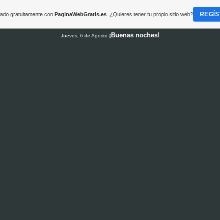
REGÍS
reado gratuitamente con
PaginaWebGratis.es
. ¿Quieres tener tu propio sitio web?
¡Buenas noches!
Jueves, 6 de Agosto