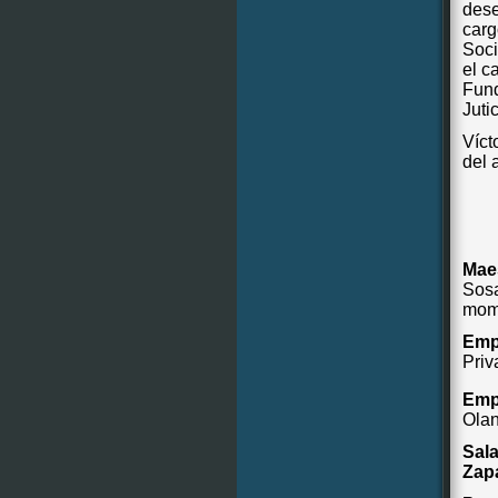
dese
carg
Soci
el c
Fund
Juti
Víct
del 
Maes
Sosa
mom
Emp
Priv
Emp
Olan
Sal
Zapa