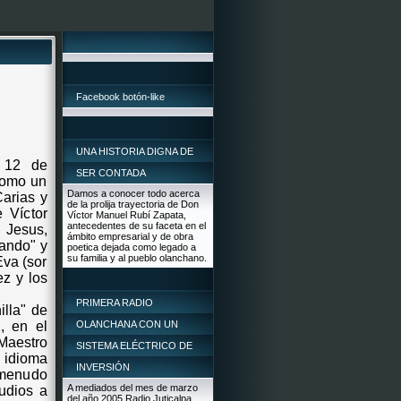
Facebook botón-like
UNA HISTORIA DIGNA DE
l 12 de
SER CONTADA
 como un
Damos a conocer todo acerca
arias y
de la prolija trayectoria de Don
 Víctor
Víctor Manuel Rubí Zapata,
antecedentes de su faceta en el
 Jesus,
ámbito empresarial y de obra
ando" y
poetica dejada como legado a
su familia y al pueblo olanchano.
Eva (sor
ez y los
PRIMERA RADIO
illa" de
, en el
OLANCHANA CON UN
 Maestro
SISTEMA ELÉCTRICO DE
l idioma
INVERSIÓN
a menudo
A mediados del mes de marzo
udios a
del año 2005 Radio Juticalpa