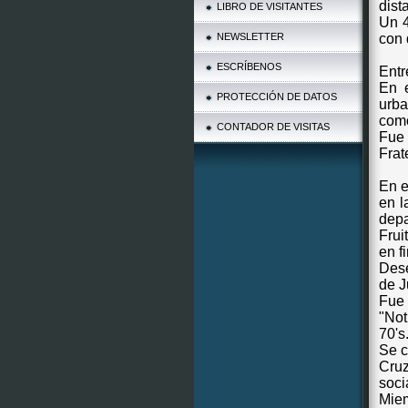
dist
LIBRO DE VISITANTES
Un 4
NEWSLETTER
con 
ESCRÍBENOS
Entr
En e
PROTECCIÓN DE DATOS
urba
como
CONTADOR DE VISITAS
Fue 
Frat
En e
en l
depa
Frui
en f
Dese
de J
Fue 
"Not
70's
Se c
Cruz
soci
Mie