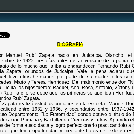
BIOGRAFÍA
tor Manuel Rubí Zapata nació en Juticalpa, Olancho, e
iembre de 1923, tres días antes del aniversario de la patria,
agio de lo mucho que la iba a engrandecer. Fernando Rubí C
lia Zapata, oriundos de Juticalpa. Vale la pena aclarar que
el tuvo otros hermanos por parte de su madre, ellos son:
edes, Mario y Teresa Henríquez. Del matrimonio entre don "N
 Ercilia los hijos fueron: Raquel, Ana, Rosa, Antonio, Víctor y 
r) Rubí; a ello se debe que los primeros se apellidan Henríqu
ndos Rubí Zapata.
 Zapata realizó estudios primarios en la escuela "Manuel Bon
ocalidad entre 1932 y 1936, y secundarios entre 1937-1942
ituto Departamental "La Fraternidad" donde obtuvo el título de
ducacion Primaria y Bachiller en Ciencias y Letras. Aprendió e
és de forma autodidacta y logró perfeccionarlo practicandolo 
 TAMBIÉN EN "FACEBOOK"
pre que tenia oportunidad y mediante libros de texto en est