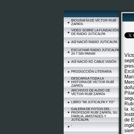
BIOGRAFÍA DE VÍCTOR RUBÍ
ZAPATA
VIDEO SOBRE LA FUNDACIÓN
DE RADIO JUTICALPA
ASÍ NACIÓ RADIO JUTICALPA
ESCUCHAR RADIO JUTICALPA
24 7 SIN PARAR
Víc
sept
ASÍ NACIÓ RZ CABLE VISIÓN
pres
Erci
PRODUCCIÓN LITERARIA
Manu
DESCARGA TODA LA
Merc
HISTORIA DE VÍCTOR RUBÍ
ZAPATA
doña
ARCHIVOS DE AUDIO DE
Pila
VÍCTOR RUBÍ ZAPATA
segu
LIBRO "MI JUTICALPA Y YO"
Rubí
la l
GALERIA DE FOTOS DEL
PROFESOR RUBÍ ZAPATA, SU
Inst
FAMILIA, AMISTADES Y
de E
JUTICALPA
ingl
ENCUENTRANOS
siem